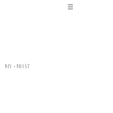
MY + NHẬT